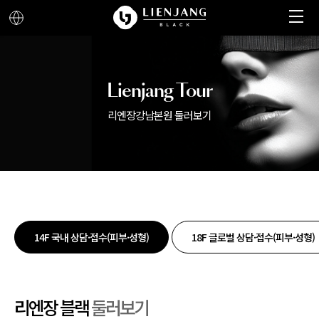
메뉴 열기
메뉴 닫기
Lienjang Tour
리엔장강남본원 둘러보기
14F 국내 상담·접수(피부·성형)
18F 글로벌 상담·접수(피부·성형)
리엔장 블랙
둘러보기