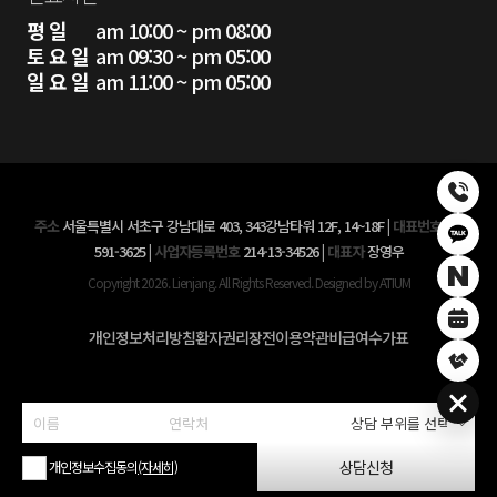
평 일
am 10:00 ~ pm 08:00
토 요 일
am 09:30 ~ pm 05:00
일 요 일
am 11:00 ~ pm 05:00
주소
서울특별시 서초구 강남대로 403, 343강남타워 12F, 14~18F
|
대표번호
02-
591-3625
|
사업자등록번호
214-13-34526
|
대표자
장영우
Copyright 2026. Lienjang. All Rights Reserved. Designed by ATIUM
개인정보처리방침
환자권리장전
이용약관
비급여수가표
상담신청
개인정보수집동의
(자세히)