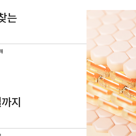
되찾는
해
결까지
고