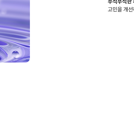
푸석푸석한 
고민을 개선