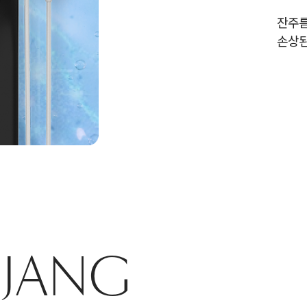
잔주름
손상된
NJANG