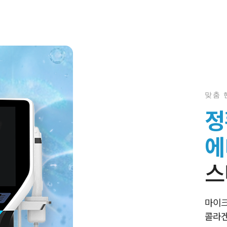
맞춤 
정
에
스
마이크
콜라겐