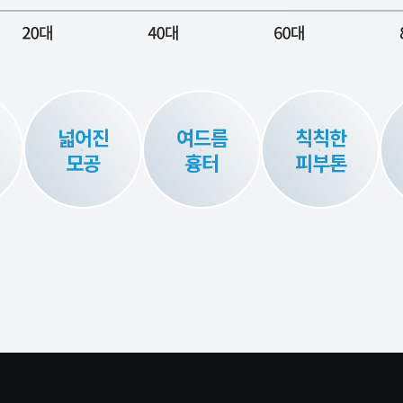
넓어진
여드름
칙칙한
모공
흉터
피부톤