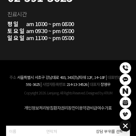
진료시간
평 일
am 10:00 ~ pm 08:00
토 요 일
am 09:30 ~ pm 05:00
일 요 일
am 11:00 ~ pm 05:00
주소
서울특별시 서초구 강남대로 403, 343강남타워 12F, 14~18F
|
대표번호
02-
591-3625
|
사업자등록번호
214-13-34526
|
대표자
장영우
Copyright 2026. Lienjang. All Rights Reserved. Designed by ATIUM
개인정보처리방침
환자권리장전
이용약관
비급여수가표