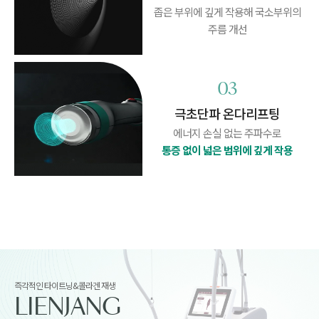
좁은 부위에 깊게 작용해
국소부위의
주름 개선
03
극초단파 온다리프팅
에너지 손실 없는 주파수로
통증 없이 넓은 범위에 깊게 작용
즉각적인 타이트닝&콜라겐 재생
LIENJANG