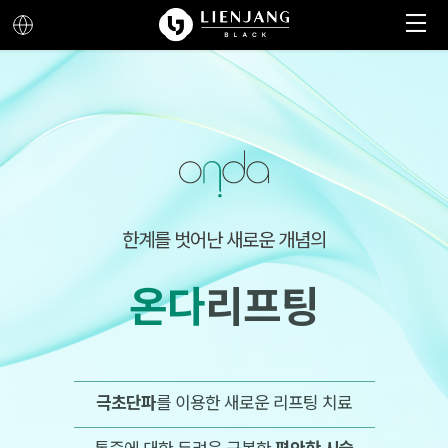
메뉴 열기
메뉴 닫기
한계를 벗어난 새로운 개념의
온다
리프팅
극초단파
를 이용한 새로운 리프팅 치료
통증에 대한 두려움 극복한
편안한 시술