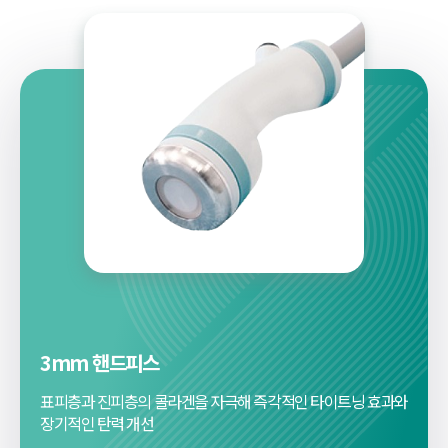
3mm 핸드피스
표피층과 진피층의 콜라겐을 자극해
즉각적인 타이트닝 효과와
장기적인 탄력 개선